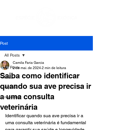
Post
All Posts
Camila Faria Garcia
All Posts
2 de mai. de 2024
2 min de leitura
Saiba como identificar
aves
quando sua ave precisa ir
répteis
a uma consulta
roedores
veterinária
Identificar quando sua ave precisa ir a 
uma consulta veterinária é fundamental 
para garantir sua saúde e longevidade. 