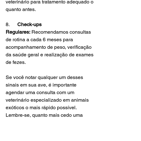
veterinário para tratamento adequado o 
quanto antes.
8.      
Check-ups 
Regulares:
 Recomendamos consultas 
de rotina a cada 6 meses para 
acompanhamento de peso, verificação 
da saúde geral e realização de exames 
de fezes.
Se você notar qualquer um desses 
sinais em sua ave, é importante 
agendar uma consulta com um 
veterinário especializado em animais 
exóticos o mais rápido possível. 
Lembre-se, quanto mais cedo uma 
doença ou lesão for identificada e 
tratada, maiores são as chances de 
uma recuperação e menor o custo do 